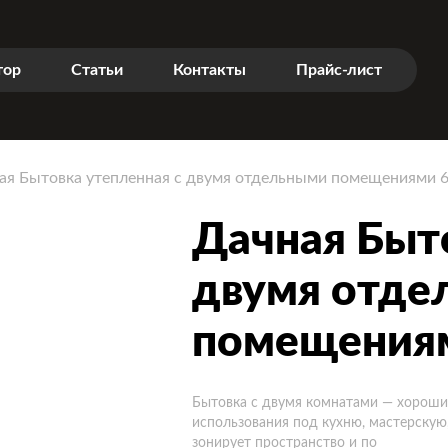
тор
Статьи
Контакты
Прайс-лист
ая Бытовка утепленная с двумя отдельными помещениями 6
Дачная Быто
двумя отде
помещениям
Бытовка с двумя комнатами — хороши
использования под кухню, мастерскую
зонирует пространство и по