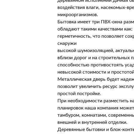
деревянном исполнении дачная б
воздействия влаги, насекомых-вр
микроорганизмов.
Бытовка имеет три ПВХ-окна разм
обладают такими качествами как:
герметичность, что позволяет сох
снаружи
высокой шумоизоляцией, актуаль
вблизи дорог и на строительных 
способностью противостоять усад
невысокой стоимости и простото
Металлическая дверь будет наде
позволит увеличить ресурс экспл
простой постройке.
При необходимости разместить на
планировок наша компания может
тамбуром, комнатами, современн
внешней и внутренней отделки.
Деревянные бытовки и блок-конт