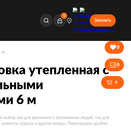
0
Заказать
Корзина
0
 м
0
вка утепленная с
льными
0
и 6 м
й выбор как для временного проживания людей, так для
, комнаты отдыха и другие нужды. Перегородка удобно