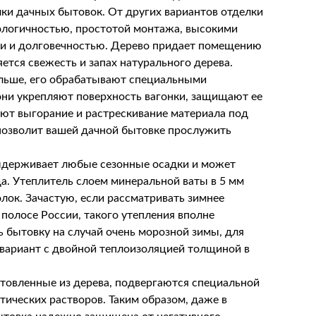
ки дачных бытовок. От других вариантов отделки
кологичностью, простотой монтажа, высокими
и и долговечностью. Дерево придает помещению
ется свежесть и запах натурального дерева.
льше, его обрабатывают специальными
они укрепляют поверхность вагонки, защищают ее
ают выгорание и растрескивание материала под
позволит вашей дачной бытовке прослужить
выдерживает любые сезонные осадки и может
да. Утеплитель слоем минеральной ваты в 5 мм
олок. Зачастую, если рассматривать зимнее
полосе России, такого утепления вполне
ь бытовку на случай очень морозной зимы, для
ариант с двойной теплоизоляцией толщиной в
товленные из дерева, подвергаются специальной
тических растворов. Таким образом, даже в