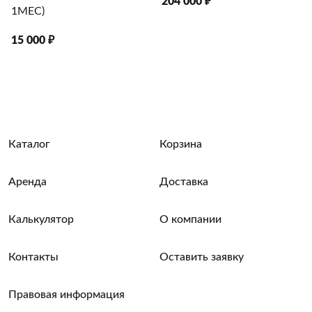
204 000 ₽
Балабаново, Юхнов, Медынь, Воро
1МЕС)
Тарутино,Высокиничи.
15 000 ₽
Купить дачную или строительную
и проконсультироваться с менедж
телефону
+7 (926) 777-18-99
.
Каталог
Корзина
Аренда
Доставка
Калькулятор
О компании
Контакты
Оставить заявку
Правовая информация