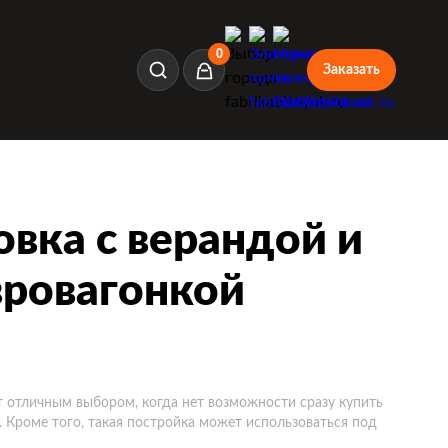
0
Заказать
Корзина
вка с верандой и
вровагонкой
т отличным выбором, когда нет возможности сразу купить
Кроме того, такая постройка может использоваться под