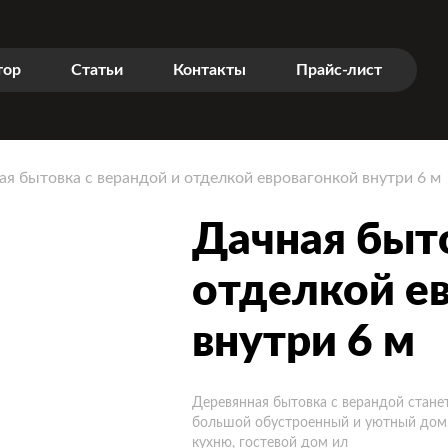
тор
Статьи
Контакты
Прайс-лист
ая бытовка с верандой и отделкой евровагонкой внутри 6 м
Дачная быто
отделкой е
внутри 6 м
Деревянная бытовка с верандой стане
большой обустроенный и уютный дом. 
кухню, гостевой дом ил